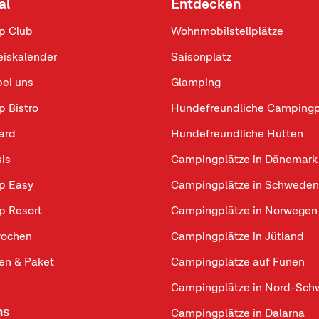
al
Entdecken
p Club
Wohnmobilstellplätze
eiskalender
Saisonplatz
bei uns
Glamping
p Bistro
Hundefreundliche Campingp
ard
Hundefreundliche Hütten
sis
Campingplätze in Dänemark
p Easy
Campingplätze in Schweden
p Resort
Campingplätze in Norwegen
ochen
Campingplätze in Jütland
n & Paket
Campingplätze auf Fünen
Campingplätze in Nord-Sc
ns
Campingplätze in Dalarna