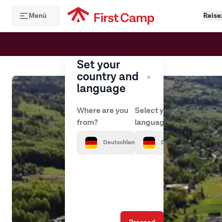
Hoppa till huvudinnehåll
Menü
Reise
Set your
country and
language
Where are you
Select your
from?
language?
Deutschland
Deutsch