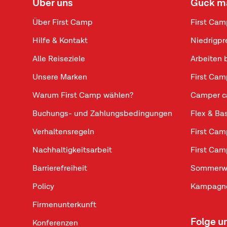
Über uns
Guck m
Über First Camp
First Cam
Hilfe & Kontakt
Niedrigpr
Alle Reiseziele
Arbeiten 
Unsere Marken
First Cam
Warum First Camp wählen?
Camper c
Buchungs- und Zahlungsbedingungen
Flex & Ba
Verhaltensregeln
First Cam
Nachhaltigkeitsarbeit
First Cam
Barrierefreiheit
Sommerw
Policy
Kampagne
Firmenunterkunft
Folge u
Konferenzen