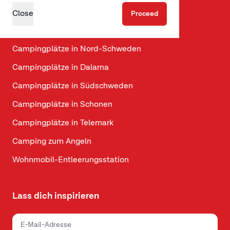
Campingplätze in Jütland
Close
Proceed
Campingplätze auf Fünen
Campingplätze in Nord-Schweden
Campingplätze in Dalarna
Campingplätze in Südschweden
Campingplätze in Schonen
Campingplätze in Telemark
Camping zum Angeln
Wohnmobil-Entleerungsstation
Lass dich inspirieren