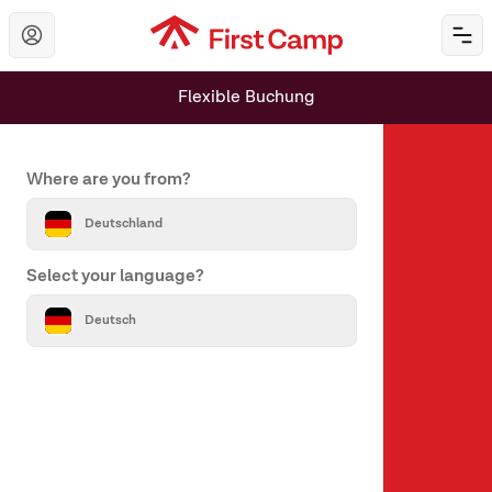
Hoppa till huvudinnehåll
Öp
Flexible Buchung
Set your country and language
Where are you from?
Deutschland
Select your language?
Über uns
Deutsch
Über First Camp
Hilfe & Kontakt
Alle Reiseziele
Unsere Marken