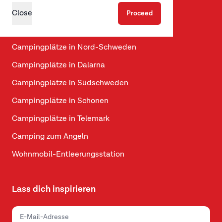
Campingplätze in Jütland
Close
Proceed
Campingplätze auf Fünen
Campingplätze in Nord-Schweden
Campingplätze in Dalarna
Campingplätze in Südschweden
Campingplätze in Schonen
Campingplätze in Telemark
Camping zum Angeln
Wohnmobil-Entleerungsstation
Lass dich inspirieren