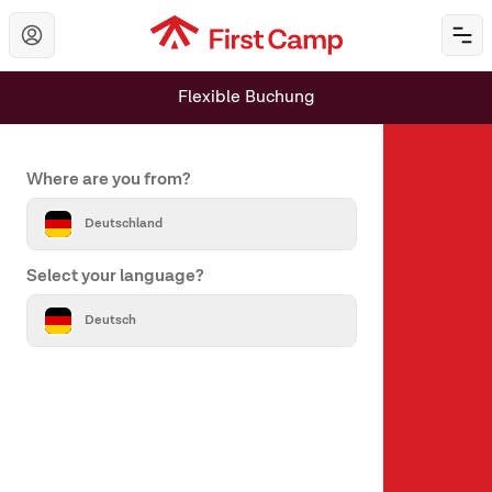
Hoppa till huvudinnehåll
Öp
Flexible Buchung
Set your country and language
Where are you from?
Deutschland
Select your language?
Über uns
Deutsch
Über First Camp
Hilfe & Kontakt
Alle Reiseziele
Unsere Marken