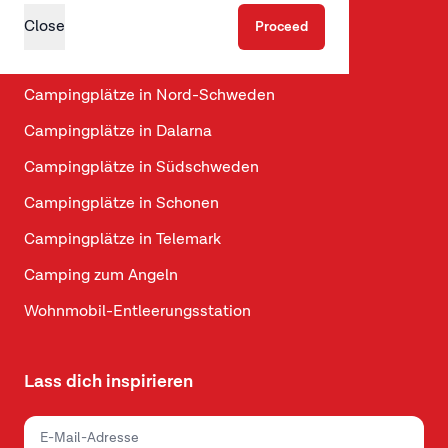
Campingplätze in Jütland
Close
Proceed
Campingplätze auf Fünen
Campingplätze in Nord-Schweden
Campingplätze in Dalarna
Campingplätze in Südschweden
Campingplätze in Schonen
Campingplätze in Telemark
Camping zum Angeln
Wohnmobil-Entleerungsstation
Lass dich inspirieren