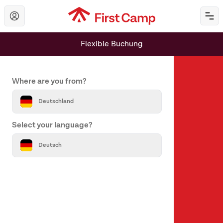
Hoppa till huvudinnehåll
Öp
Flexible Buchung
Set your country and language
Where are you from?
Deutschland
Select your language?
Über uns
Deutsch
Über First Camp
Hilfe & Kontakt
Alle Reiseziele
Unsere Marken