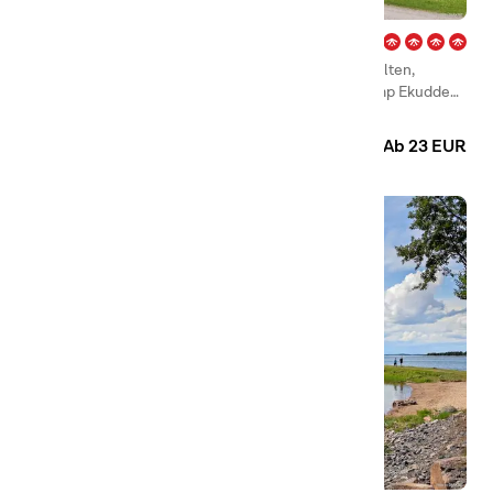
Ekudden – Mariestad
Am Strand des Vänersees liegt zwischen schönen, alten,
knorrigen Eichen mit ausladenden Kronen First Camp Ekudden
– Mariestad und hatte jede Menge zu bieten.
Camping
Hütten
Ab 23 EUR