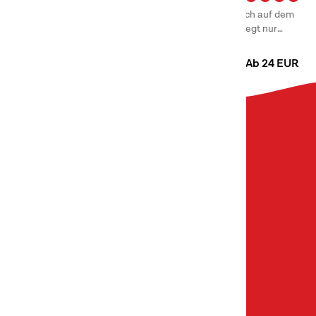
Unser schöner Campingplatz in Karlstad befindet sich auf dem
Skutberget. Das First Camp Skutberget – Karlstad liegt nur
zehn Minuten vom Stadtzentrum Karlstads entfernt, wo Sie in
Camping
Hütten
einer malerischen Umgebung am schönen Ufer des Vänern
Ab 24 EUR
übernachten können.
Über uns
Über First Camp
Hilfe & Kontakt
Alle Reiseziele
Unsere Marken