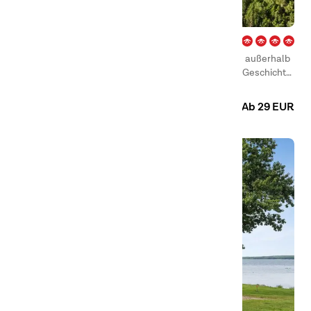
Duse Udde – Säffle
Willkommen auf unserem Campingplatz Duse Udde außerhalb
der Ortschaft Säffle! Hier wird Ihnen von Kultur und Geschichte
bis hin zu Abenteuern und Aktivitäten aller Art alles geboten.
Camping
Hütten
Ab 29 EUR