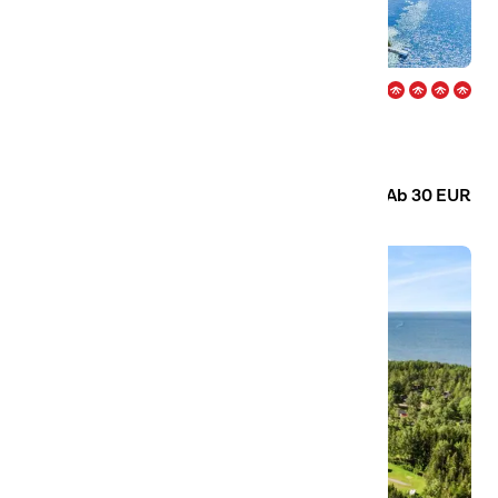
Herrgårdsliv – Kristinehamn
Willkommen auf einem ganzjährig geöffneten und
familienfreundlichen Campingplatz am Rande von
Kristinehamn in Värmland. Hier wohnst du mit Blick auf den
Camping
Hütten
Vänern!
Ab 30 EUR