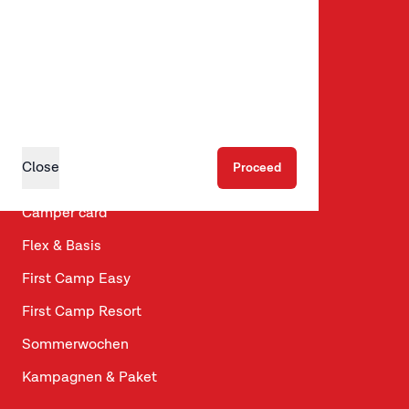
Guck mal
First Camp Club
Niedrigpreiskalender
Arbeiten bei uns
Close
Proceed
First Camp Bistro
Camper card
Flex & Basis
First Camp Easy
First Camp Resort
Sommerwochen
Kampagnen & Paket