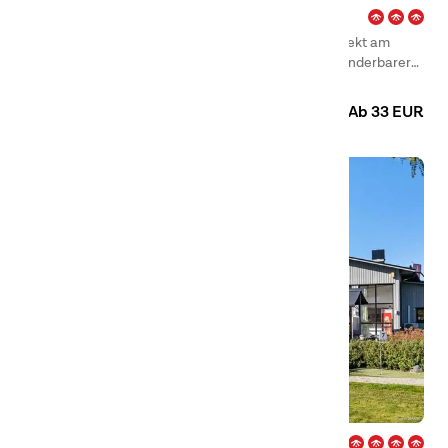
Mörudden – Hammarö
Das idyllische First Camp Mörudden – Hammarö direkt am
Strand des Vänersees bietet Ferienaufenthalt in wunderbarer
Inselwelt an.
Camping
Hütten
Ab 33 EUR
Skutberget – Karlstad