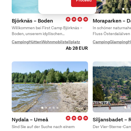
Proceed
Björknäs – Boden
Moraparken – D
Willkommen bei First Camp Björknäs –
In schöner naturna
Boden, unserem idyllischen
Fluss Österdalälven 
Campingplatz in Boden – wir haben rund
ganzjährig geöffnet
Camping
Hütten
Wohnmobilstellplatz
Camping
Glamping
H
ums Jahr geöffnet und im Sommer
zentraler Lage zwisc
Ab 28 EUR
warten fantastische Sonnentage und
Badeerlebnisse am See Bodträsket auf
Sie, während sich die Region zur
Winterzeit in ein winterliches Wunderland
verwandelt.
Nydala – Umeå
Siljansbadet – 
Sind Sie auf der Suche nach einem
Der Vier-Sterne-Cam