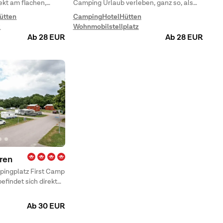
rekt am flachen,
Camping Urlaub verleben, ganz so, als
dstrand von Siljan.
befänden Sie sich in einer der
ütten
Camping
Hotel
Hütten
um Schwimmen, für
verzaubernden Geschichten von Astrid
z
Wohnmobilstellplatz
aktivitäten und
Lindgren.
Ab 28 EUR
Ab 28 EUR
nnenuntergang am
ren
pingplatz First Camp
efindet sich direkt
r wohnen Sie an
ubsort mit vielen
Ab 30 EUR
 einer Umgebung, die
ie ganze Familie