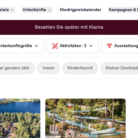
ziele
Unterkünfte
Niedrigpreiskalender
Kampagnen & 
Bezahlen Sie später mit Klarna
nterkunftsgröße
Aktivitäten · 2
Ausstattun
er ganzem Jahr
Inseln
Kinderfavorit
Kleiner Destinat