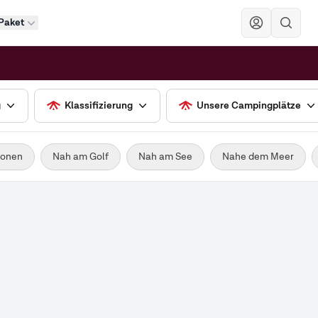
Paket
Sök
g
Klassifizierung
Unsere Campingplätze
ionen
Nah am Golf
Nah am See
Nahe dem Meer
2