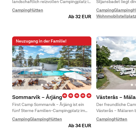
landschaftlich reizvollen Campingplatz in
Siljansbadet liegt di
Umeå? Dann besuchen Sie die schöne
badefreundlichen San
Camping
Hütten
Camping
Glamping
H
norrländische Küste und First Camp
Ein perfekter Ort z
Wohnmobilstellplat
Ab 32 EUR
Nydala – Umeå, der das ganze Jahr über
aufregende Familien
für Sie geöffnet ist! Hier gibt es
Abendessen bei So
Unterkünfte wie Hütten oder Stellplätze
Wasser.
für Wohnmobile, Wohnwagen oder Zelte.
Neuzugang in der Familie!
Sommarvik – Årjäng
Västerås – Mäla
First Camp Sommarvik – Årjäng ist ein
Der freundliche Cam
fünf Sterne Familien-Campingplatz im
Västerås – Mälaren b
Herzen von Värmland. Pool, Restaurant &
am See Mälaren. Hie
Camping
Glamping
Hütten
Camping
Hütten
Aktivitäten!
einem modernen Urla
Ab 34 EUR
Annehmlichkeiten in
zu Entspannung für d