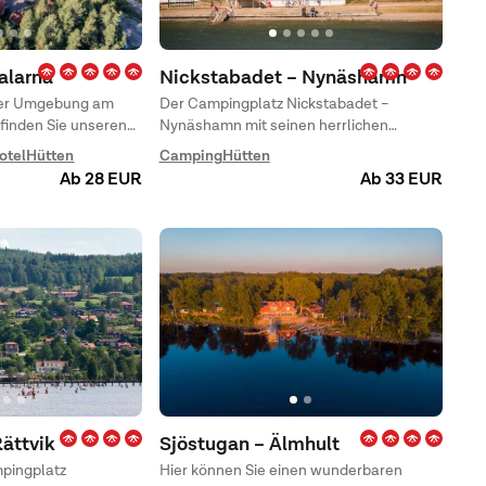
alarna
Nickstabadet – Nynäshamn
her Umgebung am
Der Campingplatz Nickstabadet –
finden Sie unseren
Nynäshamn mit seinen herrlichen
en Campingplatz in
Wiesenflächen und dem hübschen
otel
Hütten
Camping
Hütten
hen Stadt,
Sandstrand befindet sich beim großen
Ab 28 EUR
Ab 33 EUR
Badeplatz in Nynäshamn.
Rättvik
Sjöstugan – Älmhult
pingplatz
Hier können Sie einen wunderbaren