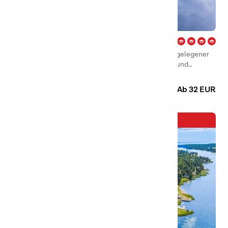
Haganäset – Charlottenberg
Haganäset ist ein ruhiger und landschaftlich schön gelegener
Familiencampingplatz mit Hütten, Campingplätzen und
Aktivitäten das ganze Jahr über!
Camping
Hütten
Ab 32 EUR
Neuzugang in der Familie!