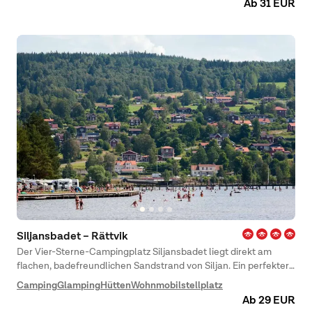
Ab 31 EUR
Entspannung und erholsamen Tagen an der Küste zu
kombinieren.
Siljansbadet – Rättvik
Der Vier-Sterne-Campingplatz Siljansbadet liegt direkt am
flachen, badefreundlichen Sandstrand von Siljan. Ein perfekter
Ort zum Schwimmen, für aufregende Familienaktivitäten und
Camping
Glamping
Hütten
Wohnmobilstellplatz
Abendessen bei Sonnenuntergang am Wasser.
Ab 29 EUR