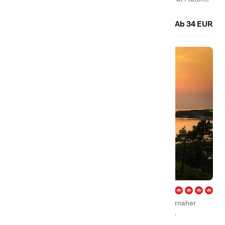
und dem Flatensee. Hier übernachten Sie sowohl in Naturnähe
Camping
Hütten
als auch in unschlagbarer Lage, um Stockholm zu entdecken.
Ab 34 EUR
City – Strömstad
First Camp City – Strömstad ist ein ruhiger und naturnaher
Campingplatz in der authentischen Landschaft der
schwedischen Region Bohuslän, ganz in der Nähe des Meeres