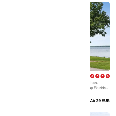
Ekudden – Mariestad
Am Strand des Vänersees liegt zwischen schönen, alten,
knorrigen Eichen mit ausladenden Kronen First Camp Ekudden
– Mariestad und hatte jede Menge zu bieten.
Camping
Hütten
Ab 29 EUR