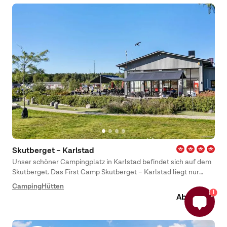
Skutberget – Karlstad
Unser schöner Campingplatz in Karlstad befindet sich auf dem
Skutberget. Das First Camp Skutberget – Karlstad liegt nur
zehn Minuten vom Stadtzentrum Karlstads entfernt, wo Sie in
Camping
Hütten
1
einer malerischen Umgebung am schönen Ufer des Vänern
Ab 29 EUR
übernachten können.