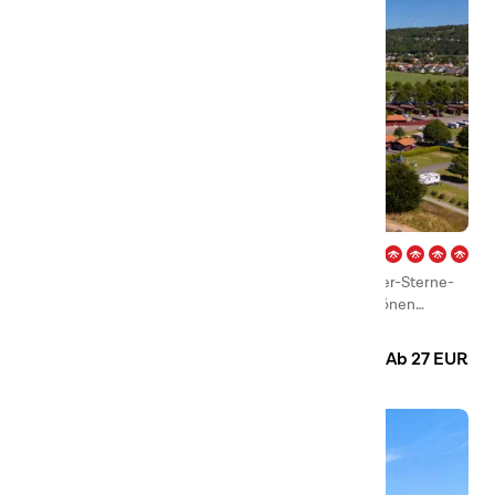
Gränna – Vättern
Gränna ist ein Ort, in den man sich leicht verliebt. Vier-Sterne-
Campingplatz mit +400 Stellplätzen und einem schönen
Feriendorf direkt am Wasser in der Hauptstadt des köstlichen
Camping
Hütten
Polkagris – der typisch schwedischen, bunten Zuckerstangen!
Ab 27 EUR