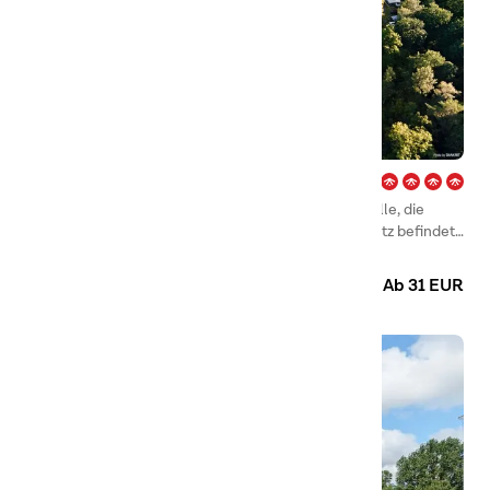
Hökensås – Tidaholm
First Camp Hökensås – Tidaholm ist ein Traum für alle, die
Natur, Angeln und Wandern lieben. Der Campingplatz befindet
sich in schöner Lage in einem Naturschutzgebiet am Westufer
Camping
Hütten
des Vättersees und ist weltbekannt für seine Bestände an
Ab 31 EUR
Lachsforellen und Regenbogenfisch.