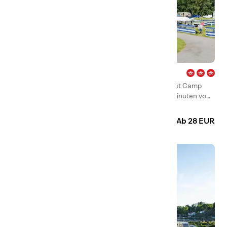
Karlstorp – Halmstad
Auf dem kleinen und gemütlichen Campingplatz First Camp
Karlstorp – Halmstad wohnen Sie nur wenige Gehminuten vom
berühmten Sandstrand von Tylösand entfernt und gleichzeitig
Camping
Hütten
in der Nähe des schönen Stadtzentrums von Halmstad.
Ab 28 EUR