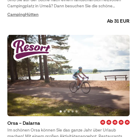
Campingplatz in Umeå? Dann besuchen Sie die schöne
norrländische Küste und First Camp Nydala – Umeå, der das
Camping
Hütten
ganze Jahr über für Sie geöffnet ist! Hier gibt es Unterkünfte
Ab 31 EUR
wie Hütten oder Stellplätze für Wohnmobile, Wohnwagen oder
Zelte.
Orsa – Dalarna
Im schönen Orsa können Sie das ganze Jahr über Urlaub
machen! Mit einem großen Aktivitätenangebot, Restaurants,