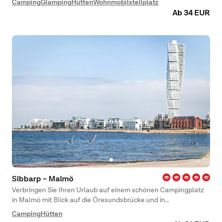
Camping
Glamping
Hütten
Wohnmobilstellplatz
Familien mit Kindern als auch für Urlaub mit guten Freunden.
Ab 34 EUR
Ihren Aufenthalt können Sie bequem und gemütlich mit allen
Annehmlichkeiten genießen. Erfreuen Sie sich an einem Urlaub
mit Sonne und Baden am Strand oder am Pool, besuchen Sie
das schöne Zentrum Helsingborgs und machen Sie vielleicht
einen Ausflug nach Helsingör auf der anderen Seite der
Meerenge.
Sibbarp – Malmö
Verbringen Sie Ihren Urlaub auf einem schönen Campingplatz
in Malmö mit Blick auf die Öresundsbrücke und in
Fahrradabstand zur Stadt. Auf dem First Camp Sibbarp –
Camping
Hütten
Malmö haben Sie die Möglichkeit, eine Städtereise mit