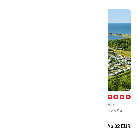
Ekerum – Öland
In Ekerum gibt es ein großes Angebot unterschiedlicher
Unterkünfte, die Alternativen sind zahlreich, und egal ob Sie
einen Stellplatz für ein Wohnmobil, einen Wohnwagen oder ein
Camping
Hütten
Zelt suchen oder eine Hütte oder ein Mobilheim mieten wollen,
Ab 32 EUR
haben wir das Richtige für Sie.