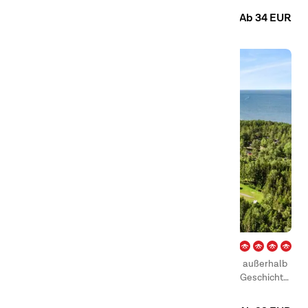
Camping
Hütten
Ab 34 EUR
Duse Udde – Säffle
Willkommen auf unserem Campingplatz Duse Udde außerhalb
der Ortschaft Säffle! Hier wird Ihnen von Kultur und Geschichte
bis hin zu Abenteuern und Aktivitäten aller Art alles geboten.
Camping
Hütten