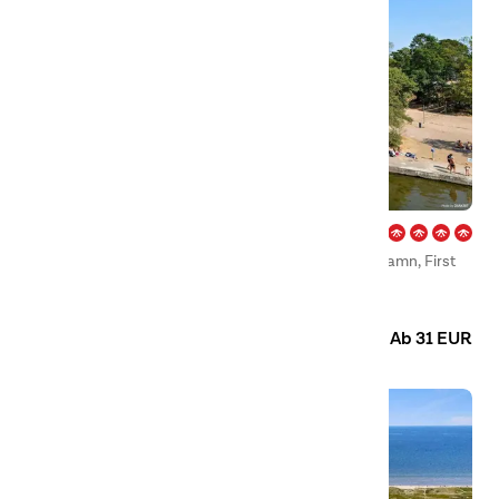
Gunnarsö – Oskarshamn
Willkommen auf unserem Campingplatz in Oskarshamn, First
Camp Gunnarsö – Oskarshamn.
Camping
Hütten
Wohnmobilstellplatz
Ab 31 EUR