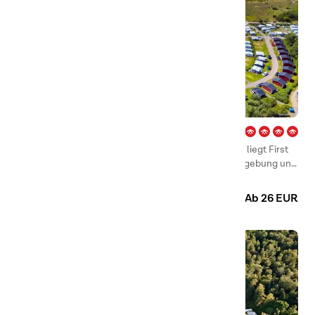
Hagön – Halmstad
Nur 6 Kilometer von Halmstads Innenstadt entfernt liegt First
Camp Hagön – Halmstad, eingebettet in grüner Umgebung und
mit dem Salzwasser des Meers in unmittelbarer Nachbarschaft.
Camping
Hütten
Ab 26 EUR