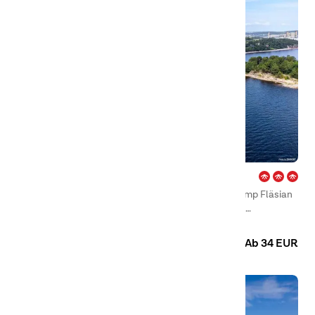
Fläsian – Sundsvall
Fünf Kilometer von Sundsvall entfernt liegt First Camp Fläsian
– Sundsvall, ein wunderschöner, in Etagen gebauter
Campingplatz mit Meeresbad und Blick auf das Meer!
Camping
Hütten
Ab 34 EUR