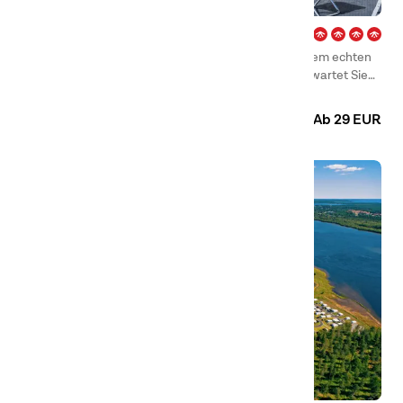
Vadstena – Vättern
Willkommen bei First Camp Vadstena – Vättern, einem echten
Juwel am glitzernden Ufer des Vätternsees! Hier erwartet Sie
ein Campingurlaub mit herrlichen Ausblicken, erfrischenden
Camping
Hütten
Bädern und gemütlichen Momenten mit der Familie. Nur
Ab 29 EUR
wenige Kilometer nördlich der charmanten Klosterstadt
Vadstena gelegen, bietet der Campingplatz das Beste aus zwei
Welten – die Ruhe am See und die historischen Schätze der
Stadt in Fahrradentfernung.