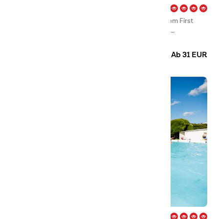
Arcus – Luleå
Willkommen auf unserem Campingplatz in Luleå, dem First
Camp Arcus – Luleå, der ganzjährig geöffnet ist und
zauberhafte Sommertage und wunderschöne
Camping
Glamping
Hütten
Winterlandschaften zu bieten hat.
Ab 31 EUR
Björknäs – Boden