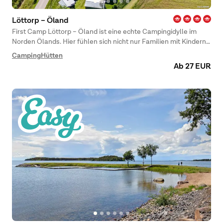
Löttorp – Öland
First Camp Löttorp – Öland ist eine echte Campingidylle im
Norden Ölands. Hier fühlen sich nicht nur Familien mit Kindern
wohl, sondern auch Pärchen mit Wohnmobil oder eine Gruppe
Camping
Hütten
von Freunden. Genießen Sie die schöne Landschaft Ölands und
Ab 27 EUR
die Ruhe, denn der Campingplatz liegt nur wenige Schritte vom
schönen Sandstrand entfernt, direkt in der Natur. Ob
Wohnwagen, Wohnmobil, Zelt oder Hütte – wir heißen jeden
herzlich willkommen. Sogar vierbeinige Freunde! ? Damit Sie auf
keine Bequemlichkeit verzichten müssen, bietet der
Campingplatz einen Laden, ein Bistro und einen Spielplatz für
die Jüngsten.