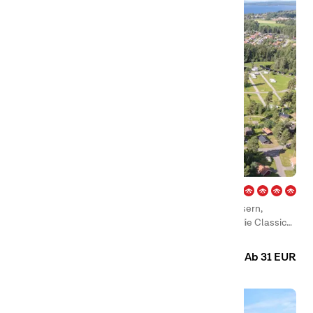
Enåbadet – Rättvik
Direkt am Siljan-See liegt Rättvik mit roten Holzhäusern,
glitzerndem Wasser und Trachten und bekannt für die Classic
Car Week mit ihren glänzenden Oldtimern.
Camping
Hütten
Zimmer
Ab 31 EUR