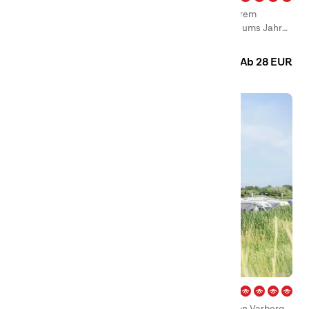
Willkommen bei First Camp Björknäs – Boden, unserem
idyllischen Campingplatz in Boden – wir haben rund ums Jahr
geöffnet und im Sommer warten fantastische Sonnentage und
Camping
Hütten
Wohnmobilstellplatz
Badeerlebnisse am See Bodträsket auf Sie, während sich die
Ab 28 EUR
Region zur Winterzeit in ein winterliches Wunderland
verwandelt.
Björkäng – Varberg
First Camp Björkäng – Varberg in Tvååker, südlich von Varberg,