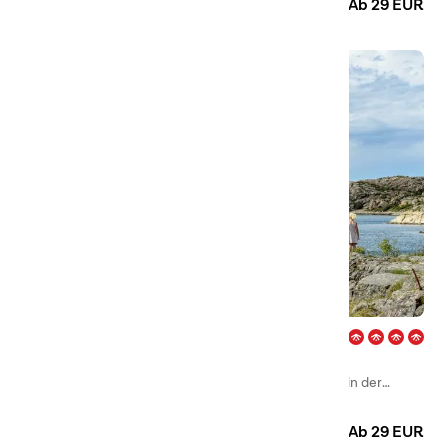
Ab 29 EUR
Edsvik – Grebbestad
First Camp Edsvik – Grebbestad ist ein beliebtes
Familiencamping ganz in der Nähe von Grebbestad in der
Landschaft Bohuslän.
Camping
Hütten
Ab 29 EUR