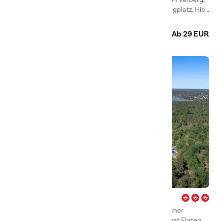
ist ein netter und hübsch gelegener Familiencampingplatz. Hier
gibt es alles, was für schöne und gemütliche Urlaubserlebnisse
Camping
Hütten
Zimmer
benötigt wird.
Ab 29 EUR
City – Stockholm
First Camp City – Stockholm ist ein kleiner, persönlicher
Campingplatz in naturschöner Lage am Naturreservat Flaten