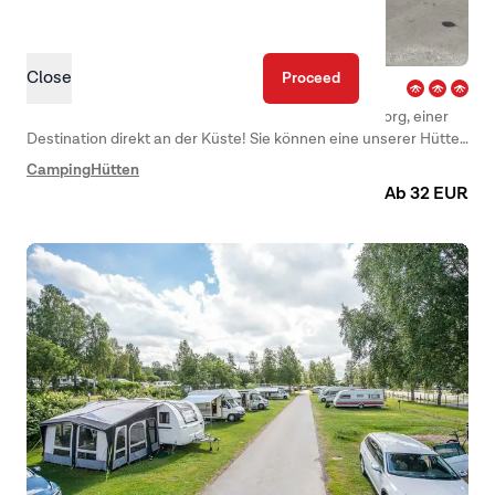
Close
Proceed
Lilleby – Göteborg
Herzlich willkommen bei First Camp Lilleby – Göteborg, einer
Destination direkt an der Küste! Sie können eine unserer Hütten
mieten oder Ihren Wohnwagen, ein Zelt oder das Wohnmobil
Camping
Hütten
auf einer Parzelle aufstellen und sich gleich zu Hause fühlen.
Ab 32 EUR
Der Campingplatz liegt inmitten einer vielfältigen und
wunderschönen Landschaft nahe am Meer.