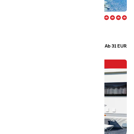
Herrgårdsliv – Kristinehamn
Willkommen auf einem ganzjährig geöffneten und
familienfreundlichen Campingplatz am Rande von
Kristinehamn in Värmland. Hier wohnst du mit Blick auf den
Camping
Hütten
Vänern!
Ab 31 EUR
Neuzugang in der Familie!