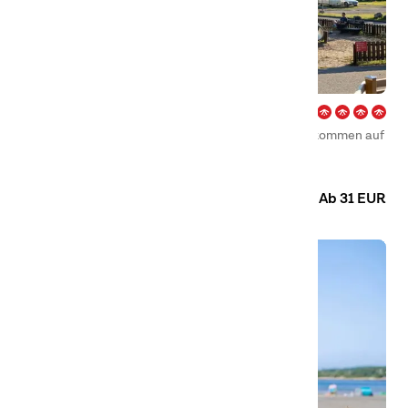
Kolmården – Norrköping
Auf der Jagd nach Ihrem nächsten Abenteuer? Willkommen auf
unserem Campingplatz in Kolmården!
Camping
Hütten
Ab 31 EUR