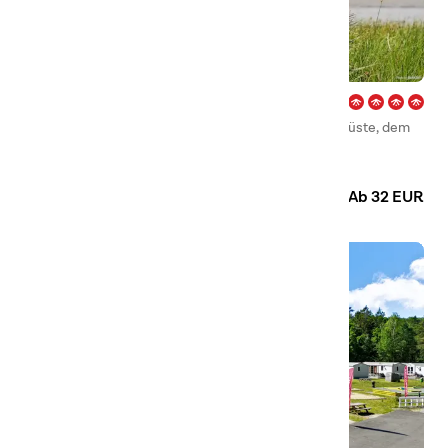
Kärradal – Varberg
Willkommen an einem echten Kleinod an der Westküste, dem
First Camp Kärradal – Varberg!
Camping
Hütten
Ab 32 EUR