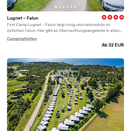
Lugnet – Falun
First Camp Lugnet – Falun liegt ruhig und naturschön im
östlichen Falun. Hier gibt es Übernachtungsangebote in allen
Preisklassen – mit dem gemeinsamen Nenner, dass sich die
Camping
Hütten
große und moderne Sport- und Freizeitanlage Lugnet gleich
Ab 32 EUR
nebenan befindet. Der Campingplatz ist ganzjährig geöffnet
und bietet jederzeit viele Aktivitäten für Sport- und
Naturinteressierte.