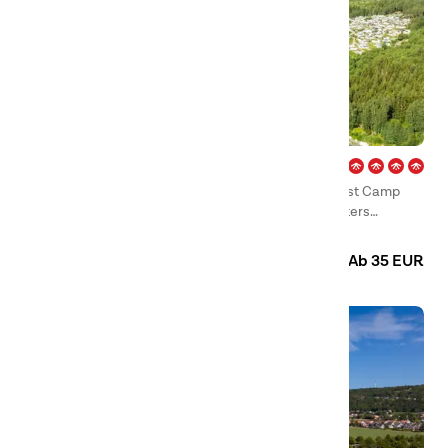
Gol – Hallingdal
Im Herzen des Handelsorts Hallingdal finden Sie First Camp
Gol – Hallingdal, bekannt für sein sommers wie winters
vielseitiges Aktivitätenangebot.
Camping
Hütten
Ab 35 EUR