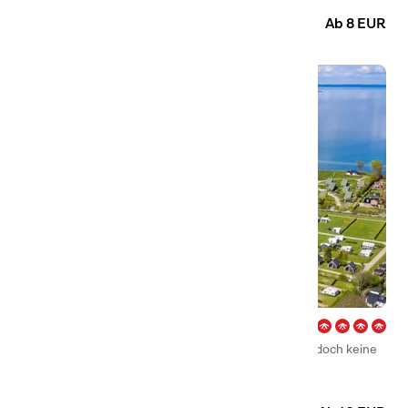
Camping
Hütten
Ab 8 EUR
Skovlund – Lillebælt
Wir empfehlen immer eine Vorbestellung, dies ist jedoch keine
Voraussetzung.
Wir begrüßen Drop-in-Gäste, können die verfügbare Kapazität
Camping
Hütten
jedoch nicht garantieren.