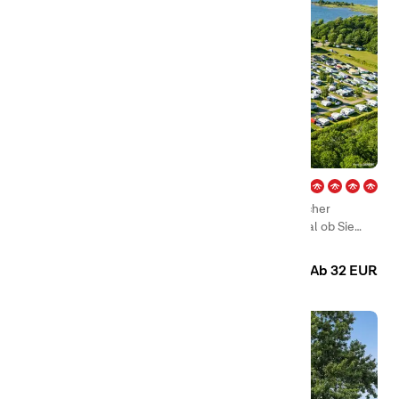
Ekerum – Öland
In Ekerum gibt es ein großes Angebot unterschiedlicher
Unterkünfte, die Alternativen sind zahlreich, und egal ob Sie
einen Stellplatz für ein Wohnmobil, einen Wohnwagen oder ein
Camping
Hütten
Zelt suchen oder eine Hütte oder ein Mobilheim mieten wollen,
Ab 32 EUR
haben wir das Richtige für Sie.