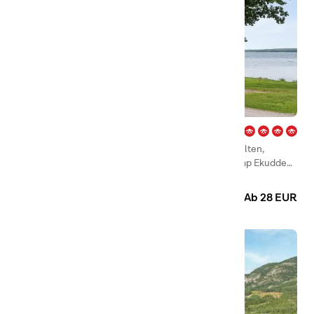
Ekudden – Mariestad
Am Strand des Vänersees liegt zwischen schönen, alten,
knorrigen Eichen mit ausladenden Kronen First Camp Ekudden
– Mariestad und hatte jede Menge zu bieten.
Camping
Hütten
Ab 28 EUR