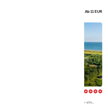
Camping
Glamping
Hütten
Ab 11 EUR
Klim Strand – Nordvestkysten
First Camp Klim Strand – Nordwestküste ist ein
kinderfreundlicher Campingplatz, auf dem jedoch für alle
Generationen etwas dabei ist.