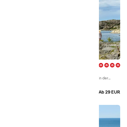
Edsvik – Grebbestad
First Camp Edsvik – Grebbestad ist ein beliebtes
Familiencamping ganz in der Nähe von Grebbestad in der
Landschaft Bohuslän.
Camping
Hütten
Ab 29 EUR