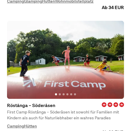
Camping
Glamping
Hütten
Wohnmobilstellplatz
Familien mit Kindern als auch für Urlaub mit guten Freunden.
Ab 34 EUR
Ihren Aufenthalt können Sie bequem und gemütlich mit allen
Annehmlichkeiten genießen. Erfreuen Sie sich an einem Urlaub
mit Sonne und Baden am Strand oder am Pool, besuchen Sie
das schöne Zentrum Helsingborgs und machen Sie vielleicht
einen Ausflug nach Helsingör auf der anderen Seite der
Meerenge.
Röstånga – Söderåsen
First Camp Röstånga – Söderåsen ist sowohl für Familien mit
Kindern als auch für Naturliebhaber ein wahres Paradies
Camping
Hütten