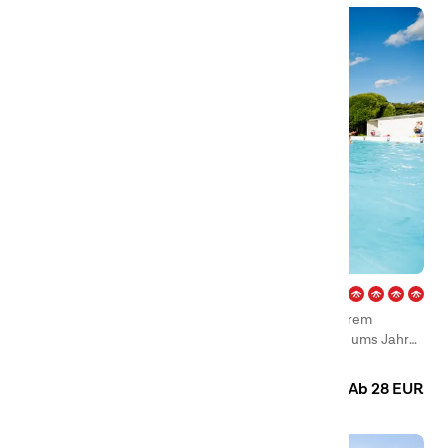
Björknäs – Boden
Willkommen bei First Camp Björknäs – Boden, unserem
idyllischen Campingplatz in Boden – wir haben rund ums Jahr
geöffnet und im Sommer warten fantastische Sonnentage und
Camping
Hütten
Wohnmobilstellplatz
Badeerlebnisse am See Bodträsket auf Sie, während sich die
Ab 28 EUR
Region zur Winterzeit in ein winterliches Wunderland
verwandelt.