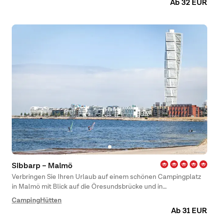
Ab 32 EUR
Sibbarp – Malmö
Verbringen Sie Ihren Urlaub auf einem schönen Campingplatz
in Malmö mit Blick auf die Öresundsbrücke und in
Fahrradabstand zur Stadt. Auf dem First Camp Sibbarp –
Camping
Hütten
Malmö haben Sie die Möglichkeit, eine Städtereise mit
Ab 31 EUR
Entspannung und erholsamen Tagen an der Küste zu