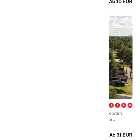
Ab 10 EUR
Ansia – Lycksele
First Camp Ansia – Lycksele ist ein Reiseziel der absoluten
Spitzenklasse in Nordschweden. Ansia ist ein richtiger
Familiencampingplatz mit eigenem Strand und mehreren
Camping
Hotel
Hütten
Spielplätzen für die Kinder.
Ab 31 EUR