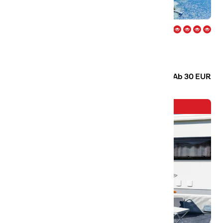
Herrgårdsliv – Kristinehamn
Willkommen auf einem ganzjährig geöffneten und
familienfreundlichen Campingplatz am Rande von
Kristinehamn in Värmland. Hier wohnst du mit Blick auf den
Camping
Hütten
Vänern!
Ab 30 EUR
Neuzugang in der Familie!