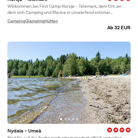
Willkommen bei First Camp Norsjø – Telemark, dem Ort, an
dem sich Camping und Marina in umwerfend schöner
Umgebung treffen!
Camping
Glamping
Hütten
Ab 32 EUR
Nydala – Umeå
Sind Sie auf der Suche nach einem landschaftlich reizvollen