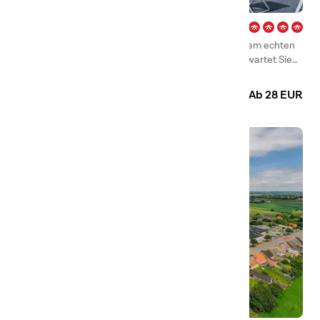
Vadstena – Vättern
Willkommen bei First Camp Vadstena – Vättern, einem echten
Juwel am glitzernden Ufer des Vätternsees! Hier erwartet Sie
ein Campingurlaub mit herrlichen Ausblicken, erfrischenden
Camping
Hütten
Bädern und gemütlichen Momenten mit der Familie. Nur
Ab 28 EUR
wenige Kilometer nördlich der charmanten Klosterstadt
Vadstena gelegen, bietet der Campingplatz das Beste aus zwei
Welten – die Ruhe am See und die historischen Schätze der
Stadt in Fahrradentfernung.