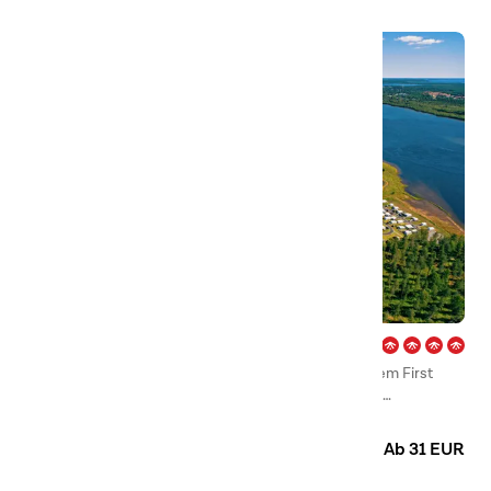
Arcus – Luleå
Willkommen auf unserem Campingplatz in Luleå, dem First
Camp Arcus – Luleå, der ganzjährig geöffnet ist und
zauberhafte Sommertage und wunderschöne
Camping
Glamping
Hütten
Winterlandschaften zu bieten hat.
Ab 31 EUR