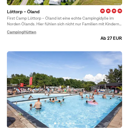
Löttorp – Öland
First Camp Löttorp – Öland ist eine echte Campingidylle im
Norden Ölands. Hier fühlen sich nicht nur Familien mit Kindern
wohl, sondern auch Pärchen mit Wohnmobil oder eine Gruppe
Camping
Hütten
von Freunden. Genießen Sie die schöne Landschaft Ölands und
Ab 27 EUR
die Ruhe, denn der Campingplatz liegt nur wenige Schritte vom
schönen Sandstrand entfernt, direkt in der Natur. Ob
Wohnwagen, Wohnmobil, Zelt oder Hütte – wir heißen jeden
herzlich willkommen. Sogar vierbeinige Freunde! ? Damit Sie auf
keine Bequemlichkeit verzichten müssen, bietet der
Campingplatz einen Laden, ein Bistro und einen Spielplatz für
die Jüngsten.