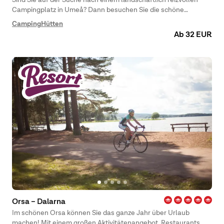
Campingplatz in Umeå? Dann besuchen Sie die schöne
norrländische Küste und First Camp Nydala – Umeå, der das
Camping
Hütten
ganze Jahr über für Sie geöffnet ist! Hier gibt es Unterkünfte
Ab 32 EUR
wie Hütten oder Stellplätze für Wohnmobile, Wohnwagen oder
Zelte.
Orsa – Dalarna
Im schönen Orsa können Sie das ganze Jahr über Urlaub
machen! Mit einem großen Aktivitätenangebot, Restaurants,