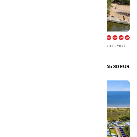
Gunnarsö – Oskarshamn
Willkommen auf unserem Campingplatz in Oskarshamn, First
Camp Gunnarsö – Oskarshamn.
Camping
Hütten
Wohnmobilstellplatz
Ab 30 EUR