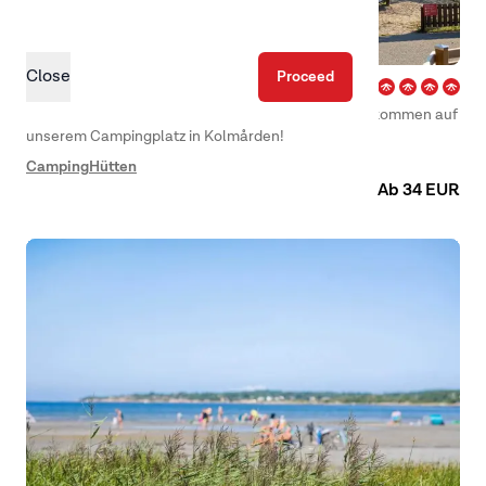
Close
Proceed
Kolmården – Norrköping
Auf der Jagd nach Ihrem nächsten Abenteuer? Willkommen auf
unserem Campingplatz in Kolmården!
Camping
Hütten
Ab 34 EUR