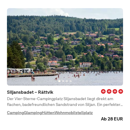
kombinieren.
Siljansbadet – Rättvik
Der Vier-Sterne-Campingplatz Siljansbadet liegt direkt am
flachen, badefreundlichen Sandstrand von Siljan. Ein perfekter
Ort zum Schwimmen, für aufregende Familienaktivitäten und
Camping
Glamping
Hütten
Wohnmobilstellplatz
Abendessen bei Sonnenuntergang am Wasser.
Ab 28 EUR