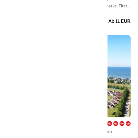
Südjütland, einen der besten Campingplätze Dänemarks. First
Camp Frigård liegt in Kollund, in einer abwechslungsreichen
Camping
Glamping
Hütten
Natur mit Wald und Strand, in der Nähe der Flensburger Förde
Ab 11 EUR
und der Stadt Flensburg.
Hasmark Strand – Fyn
Wenn Sie First Camp Hasmark Strand – Fyn auf Fünen
besuchen, geht Ihr Traumurlaub in Erfüllung.