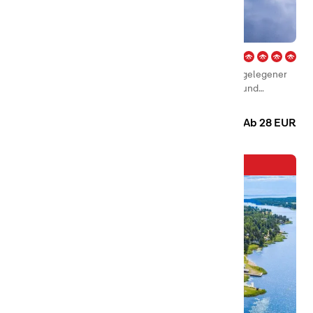
Haganäset – Charlottenberg
Haganäset ist ein ruhiger und landschaftlich schön gelegener
Familiencampingplatz mit Hütten, Campingplätzen und
Aktivitäten das ganze Jahr über!
Camping
Hütten
Ab 28 EUR
Neuzugang in der Familie!