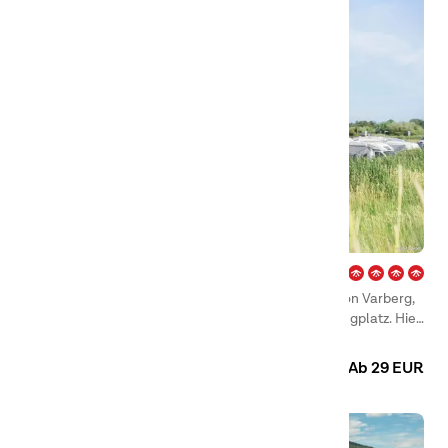
Björkäng – Varberg
First Camp Björkäng – Varberg in Tvååker, südlich von Varberg,
ist ein netter und hübsch gelegener Familiencampingplatz. Hier
gibt es alles, was für schöne und gemütliche Urlaubserlebnisse
Camping
Hütten
Zimmer
benötigt wird.
Ab 29 EUR