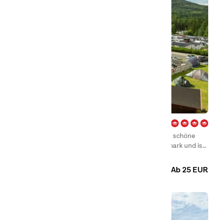
Bø – Telemark
Herzlich willkommen in Bö! Dieser Standort hat eine schöne
Lage am Fuß des Berges Lifjell im Herzen von Telemark und ist
ganzjährig geöffnet.
Camping
Hütten
Ab 25 EUR