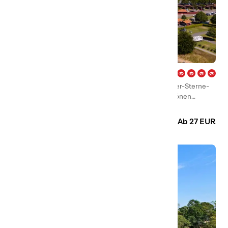
Gränna – Vättern
Gränna ist ein Ort, in den man sich leicht verliebt. Vier-Sterne-
Campingplatz mit +400 Stellplätzen und einem schönen
Feriendorf direkt am Wasser in der Hauptstadt des köstlichen
Camping
Hütten
Polkagris – der typisch schwedischen, bunten Zuckerstangen!
Ab 27 EUR