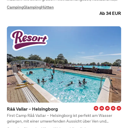
Campingplatz, Hütten und Jugendherberge ist für jeden etwas
Camping
Glamping
Hütten
dabei!
Ab 34 EUR
Råå Vallar – Helsingborg
First Camp Råå Vallar – Helsingborg ist perfekt am Wasser
gelegen, mit einer umwerfenden Aussicht über Ven und
Dänemark. Ein hervorragender Ort sowohl für Paare und