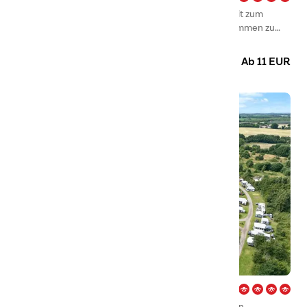
Nehmen Sie Ihren nächsten Urlaub da hin, wo es Zeit zum
Entspannen gibt, Zeit, Spaß zu haben und Zeit, zusammen zu
sein.
Camping
Glamping
Hütten
Ab 11 EUR
Frigård – Flensborg Fjord
Besuchen Sie First Camp Frigård – Flensborg Fjord in