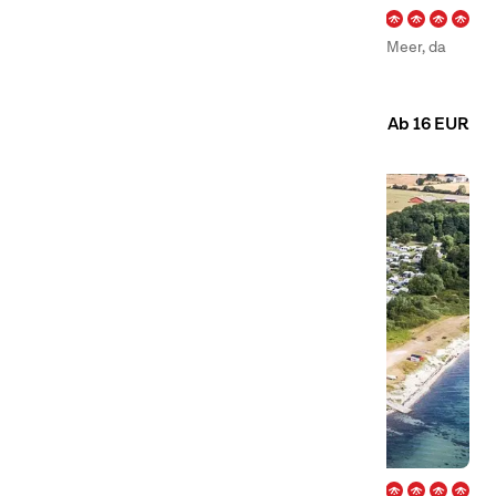
Bøjden Strand – Fyn
Bei First Camp Böjden Strand wohnen Sie direkt am Meer, da
der Campingplatz an einem fantastischen und
kinderfreundlichen Strand an drei Seiten grenzt.
Camping
Hütten
Ab 16 EUR
Bøsøre Strand – Fyn