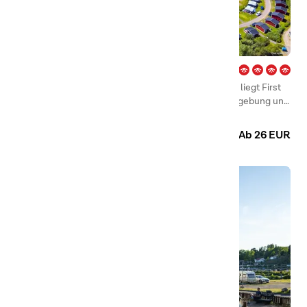
Hagön – Halmstad
Nur 6 Kilometer von Halmstads Innenstadt entfernt liegt First
Camp Hagön – Halmstad, eingebettet in grüner Umgebung und
mit dem Salzwasser des Meers in unmittelbarer Nachbarschaft.
Camping
Hütten
Ab 26 EUR