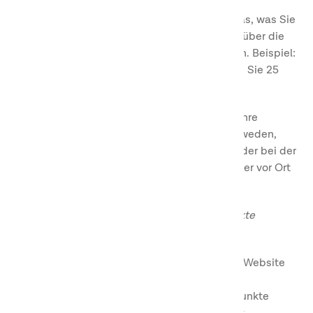
5% des Unterkunftswerts in Punkten für das, was Sie
buchen, unabhängig davon, ob Sie online, über die
App, telefonisch oder direkt vor Ort buchen. Beispiel:
Buchen Sie Camping für 500 SEK, erhalten Sie 25
Punkte.
Sie können Ihre Bonuspunkte als Rabatt für Ihre
Buchungen an unseren Destinationen in Schweden,
Norwegen und Dänemark verwenden, entweder bei der
Buchung online, über die App, telefonisch oder vor Ort
an der Rezeption.
So können Sie online oder über die App Punkte
sammeln und einlösen:
Melden Sie sich mit Ihren Daten auf der Website
oder in der App an.
Schließen Sie die Buchung ab und die Punkte