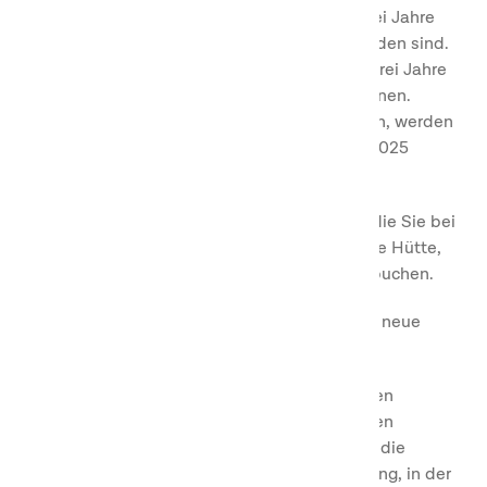
der Punkte ist immer der 31. Dezember zwei Jahre
nach dem Jahr, in dem die Punkte entstanden sind.
Das bedeutet, dass Ihre Punkte maximal drei Jahre
und mindestens zwei Jahre gültig sein können.
Beispiel: Die Punkte, die Sie 2023 sammeln, werden
bis zum Jahreswechsel am 31. Dezember 2025
gespeichert.
Sie sammeln Punkte für alle Unterkünfte, die Sie bei
uns buchen, unabhängig davon, ob Sie eine Hütte,
Campingplatz, Hotel, Zelt oder Glamping buchen.
Mit den gesammelten Punkten können Sie neue
Buchungen bezahlen.
Sie sammeln und können Punkte an unseren
schwedischen, norwegischen und dänischen
Destinationen sammeln und einlösen, und die
Punkte werden unabhängig von der Währung, in der