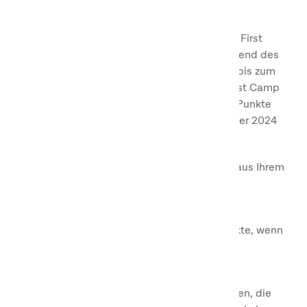
Sie bezahlen, berechnet.
Automatische Aufwertung zum Club-Level First
Camp Gold für jedes Jahr, in dem Sie während des
Jahres 500 Punkte verdienen. Sie bleiben bis zum
Ende des folgenden Jahres Mitglied im First Camp
Gold. Beispiel: Wenn Sie im Juli 2023 500 Punkte
verdienen, bleiben Sie bis zum 31. Dezember 2024
Goldmitglied.
Die Punkte werden nach Ihrem Check-out aus Ihrem
Aufenthalt vergeben.
Nur Buchungen direkt bei First Camp sind
punktebasiert (d.h. Sie erhalten keine Punkte, wenn
Sie z.B. über booking.com buchen).
Für Saisonpreise, Monatsbuchungen,
Gruppenbuchungen sowie Firmenbuchungen, die