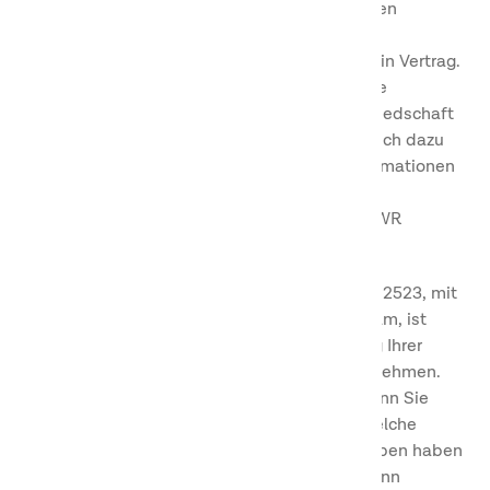
wir Ihnen eine Dienstleistung erbringen können
(Mitgliedschaft). Die Rechtsgrundlage für die
Verarbeitung personenbezogener Daten ist ein Vertrag.
Ihre personenbezogenen Daten (jedoch keine
Passwörter), werden für die Dauer Ihrer Mitgliedschaft
bei uns gespeichert. Soweit wir nicht gesetzlich dazu
verpflichtet sind, wird First Camp diese Informationen
nicht an Dritte weitergeben oder die
personenbezogenen Daten außerhalb des EWR
übermitteln.
United Camping Holding AB, Org.nr: 559082-2523, mit
Sitz in Erik Dahlbergsallén 15, 115 20 Stockholm, ist
Datenschutzbeauftragte für die Verarbeitung Ihrer
personenbezogenen Daten durch das Unternehmen.
Sie können sich jederzeit an uns wenden, wenn Sie
weitere Informationen darüber wünschen, welche
personenbezogenen Daten wir über Sie erhoben haben
und wie wir diese Daten verwenden, oder wenn