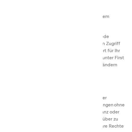
verstoßen, oder
für den Fall, dass wir Änderungen an unserem
Kundenclub vornehmen oder es beenden.
Sie verpflichten sich, uns unverzüglich über jede
missbräuchliche Nutzung Ihres Kontos für den Zugriff
auf Meine Seiten zu informieren. Das Passwort für Ihr
Konto können Sie entweder auf der Website unter First
Camp Club/Meine Seiten oder über die App ändern
oder aktualisieren.
Übertragung
Sie sind nicht berechtigt, Ihre Rechte und/oder
Pflichten aus diesen Mitgliedschaftsbedingungen ohne
vorherige schriftliche Zustimmung von uns ganz oder
teilweise zu übertragen oder anderweitig darüber zu
verfügen. Ebenso sind wir nicht berechtigt, Ihre Rechte