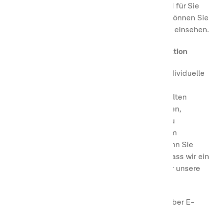
Seiten“ mit einem personalisierten Inhalt und für Sie
spezifischen Vorteilen und Angeboten. Dort können Sie
auch Ihre Buchungen und Ihr Bonusguthaben einsehen.
Vergünstigungen, Angebote und Kommunikation
Als First Camp Club-Mitglied erhalten Sie individuelle
Mitteilungen über persönliche Angebote und
ausgewählten Mitgliederangeboten. Sie erhalten
darüber hinaus kundenspezifische Nachrichten,
Empfehlungen, Inspirationen, Einladungen zu
Veranstaltungen und verschiedene Vorteile im
Zusammenhang mit Ihrer Mitgliedschaft. Wenn Sie
Mitglied bei uns sind, gehen wir davon aus dass wir ein
berechtigtes Interesse daran haben, Sie über unsere
Angebote zu informieren und mehr.
Unsere Kommunikation erfolgt in der Regel über E-
Mail, SMS, firstcamp.de oder andere digitale