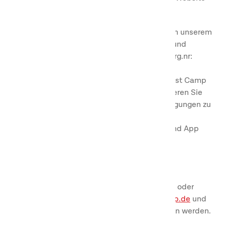
buchen.
Durch Ihre Registrierung und Mitgliedschaft in unserem
Kundenclub First Camp Club, bereitgestellt und
verwaltet von United Camping Holding AB, org.nr:
559082-2523 (First Camp) und unseren
Konzerngesellschaften, die zusammen als First Camp
bezeichnet werden ("wir" oder "uns"), akzeptieren Sie
und verpflichten sich, diesen Mitgliedsbedingungen zu
folgen und bestätigen, dass Sie unsere
Nutzungsbedingungen
für unsere Website und App
gelesen und akzeptiert haben.
Die Angebote des Clubs gelten in Bezug auf
Buchungen von Standorten der First Camp
Konzerngesellschaft in Schweden, Norwegen oder
Dänemark, die über unsere Website
firstcamp.de
und
die mobile Anwendung First Camp angeboten werden.
Unsere Destinationen werden zusammen als