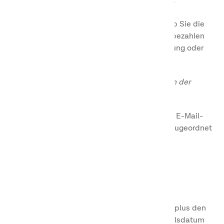
werden Ihrem Konto nach Ihrem Aufenthalt
gutgeschrieben.
Bei der Bezahlung können Sie wählen, ob Sie die
Buchung mit Ihren gesammelten Punkten bezahlen
möchten, entweder um die gesamte Buchung oder
einen Teil davon zu bezahlen.
So können Sie bei Buchungen per Telefon/ an der
Rezeption Punkte sammeln und einlösen:
Geben Sie Ihre Kundennummer oder die E-Mail-
Adresse an, die Sie dem First Camp Club zugeordnet
haben.
Beim Bezahlen können Sie dann Ihren
gesammelten Punkten verwenden.
Punktebedingungen für den First Camp Club
Punkte sind ab dem Jahr ihrer Entstehung plus den
beiden folgenden Jahren gültig. Das Verfallsdatum