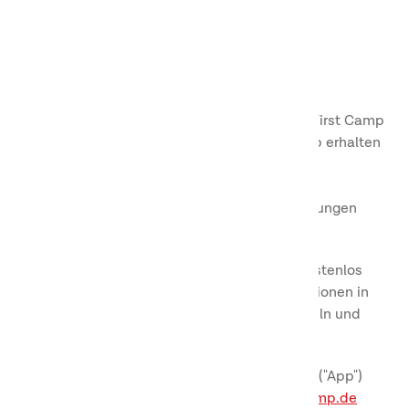
"Destinationen" und einzeln als "Destination"
bezeichnet.
Mitgliedschaft
Wenn Sie Camping mögen, werden Sie den First Camp
Club lieben! Als Mitglied des First Camp Club erhalten
Sie Zugang zu Kampagnen, Wettbewerben,
Kundenbefragungen, einzigartigen Rabatten,
Angeboten und Vorteilen, während Ihre Buchungen
Ihnen Bonuspunkte einbringen.
Die Mitgliedschaft im First Camp Club ist kostenlos
und Sie können Punkte auf unseren Destinationen in
Schweden, Norwegen und Dänemark sammeln und
damit bezahlen.
Sie können Mitglied über unsere mobile App ("App")
First Camp oder über unsere Website
firstcamp.de