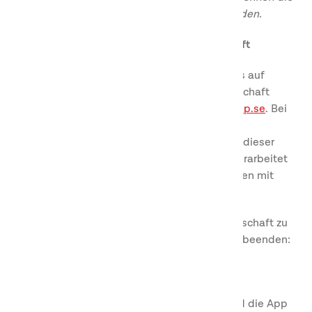
Punkte nur von Ihnen persönlich genutzt werden.
Gültigkeit und Beendigung der Mitgliedschaft
Ihre Mitgliedschaft im First Camp Club ist bis auf
Weiteres gültig. Zum Beenden Ihrer Mitgleidschaft
wenden Sie sich bitte and
firstclub@firstcamp.se
. Bei
Beendigung der Mitgliedschaft werden alle
personenbezogenen Daten, die zur Erfüllung dieser
Mitgliedschaftsbedingungen erhoben und verarbeitet
wurden, gelöscht. Ausstehende Punkte werden mit
Beendigung der Mitgliedschaft fällig.
Wir behalten uns das Recht vor, Ihre Mitgliedschaft zu
ändern, vorübergehend auszusetzen oder zu beenden:
für den Fall, dass Sie gegen diese
Mitgliedschaftsbedingungen oder unsere
Nutzungsbedingungen
für die Website und die App