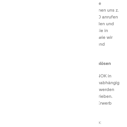
irgendwelche Daten nicht korrekt sind und Sie
möchten, dass wir diese berichtigen. Sie können uns z.
B. unter der Telefonnummer +46(0)771-101 200 anrufen
oder eine E-Mail an
GDPR@firstcamp.se
senden und
wir werden Ihre Fragen beantworten. Lesen Sie in
unserer
Datenschutzerklärung
mehr darüber, wie wir
Ihre personenbezogenen Daten verarbeiten und
welche Rechte Sie haben.
So können Sie Bonuspunkte sammeln und einlösen
Sie erhalten 1 Bonuspunkt pro 20 SEK/DKK/NOK in
lokaler Währung auf den Unterkunftspreis, unabhängig
von der Art der Unterkunft. Die Bonuspunkte werden
Ihrem Konto nach Ihrem Aufenthalt gutgeschrieben.
Nachfolgend finden Sie Informationen, zum Erwerb
und zur Verwendung von Punkten.
Als Mitglied des First Camp Club erhalten Sie: