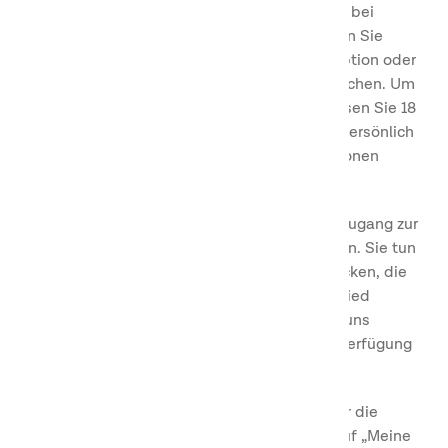
werden. Diese können Sie im App Store oder bei
Google Play herunterladen. Außerdem können Sie
Mitglied werden, indem Sie uns an der Rezeption oder
in unserem Contact Center daraufhin ansprechen. Um
Mitglied im First Camp Club zu werden, müssen Sie 18
Jahre oder älter sein. Die Mitgliedschaft ist persönlich
und nicht übertragbar und nur für Privatpersonen
möglich.
Sie müssen ein Konto bei uns erstellen, um Zugang zur
Mitgliedschaft im First Camp Club zu erhalten. Sie tun
dies indem Sie auf den Link in der E-Mail klicken, die
Sie von uns nach Ihrer Registrierung als Mitglied
erhalten. Sie verpflichten sich in jedem Fall, uns
genaue und vollständige Informationen zur Verfügung
zu stellen.
Wenn Sie sich in Ihrem Konto anmelden, über die
Website oder die App, erhalten Sie Zugriff auf „Meine