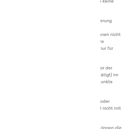
nicht online vorgenommen wurden, werden keine
Punkte vergeben.
Im Falle einer Umbuchung und/oder Stornierung
werden nur gültige Punkte auf Ihr Konto
zurückübertragen (abgelaufene Punkte können nicht
wiederverwendet werden) und behalten ihre
ursprünglichen Verfallsdaten bei. Dies gilt nur für
Buchungen mit Flex.
Für Buchungen, bei denen der Check-out vor der
aktiven Mitgliedschaft (registriert und bestätigt) im
First Camp Club stattfand, werden keine Punkte
gutgeschrieben
Buchungen (Unterkünfte), die mit Punkten oder
teilweise mit Punkten bezahlt wurden, sind nicht mit
Punkten anrechenbar.
Solange wir nichts anderes bekannt geben, können die