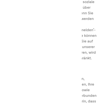
Kommunikation, einschließlich Werbung über soziale
Medien durch Cookies (z.B. Facebook), sowie über
Printmedien wie Zeitschriften oder Briefe. Wenn Sie
nicht mehr zu Marketingzwecken kontaktiert werden
möchten, können Sie eine E-Mail an
firstclub@firstcamp.se
senden oder den "Abmelden"-
Link am Ende unserer E-Mails verwenden. Sie können
auch Ihre
Cookieinstellungen
ändern, indem Sie auf
das grüne runde Symbol auf der linken Seite unserer
Website klicken. Wenn Sie Cookies deaktivieren, wird
die Funktionalität unserer Websites eingeschränkt.
Personenbezogene Daten
Wenn Sie Mitglied im First Camp Club werden,
verarbeiten wir Ihren Namen, Ihre Kontaktdaten, Ihre
Kundennummer und Ihren Buchungsverlauf sowie
Informationen, die mit Ihrer Mitgliedschaft verbunden
sind. Der Zweck der Registrierung besteht darin, dass