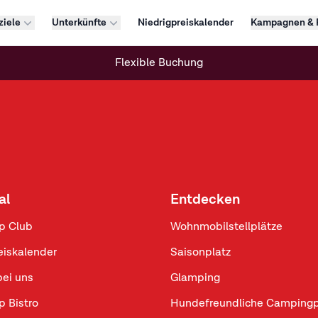
ziele
Unterkünfte
Niedrigpreiskalender
Kampagnen & 
Flexible Buchung
al
Entdecken
p Club
Wohnmobilstellplätze
eiskalender
Saisonplatz
bei uns
Glamping
p Bistro
Hundefreundliche Campingp