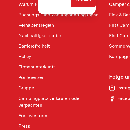
Proceed
Warum First Camp wählen?
Camper c
Buchungs- und Zahlungsbedingungen
Flex & Ba
Verhaltensregeln
First Cam
Nachhaltigkeitsarbeit
First Cam
Barrierefreiheit
Sommerw
Policy
Kampagne
Firmenunterkunft
Folge u
Konferenzen
Gruppe
Insta
Campingplatz verkaufen oder
Face
verpachten
Für Investoren
Press