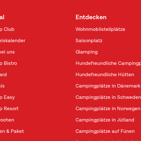
al
Entdecken
p Club
Wohnmobilstellplätze
eiskalender
Saisonplatz
bei uns
Glamping
p Bistro
Hundefreundliche Campingp
ard
Hundefreundliche Hütten
sis
Campingplätze in Dänemark
p Easy
Campingplätze in Schweden
p Resort
Campingplätze in Norwegen
ochen
Campingplätze in Jütland
n & Paket
Campingplätze auf Fünen