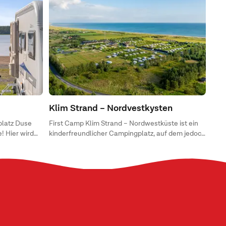
Klim Strand – Nordvestkysten
latz Duse
First Camp Klim Strand – Nordwestküste ist ein
! Hier wird
kinderfreundlicher Campingplatz, auf dem jedoch
 hin zu
für alle Generationen etwas dabei ist.
 alles