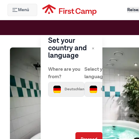
Hoppa till huvudinnehåll
Menü
Reise
Set your
country and
language
Where are you
Select your
from?
language?
Deutschland
Deutsch