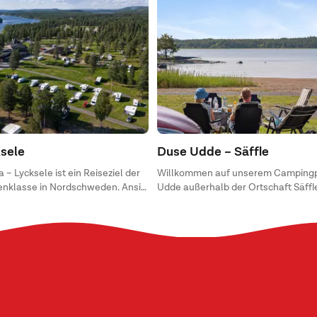
ksele
Duse Udde – Säffle
 – Lycksele ist ein Reiseziel der
Willkommen auf unserem Campingp
enklasse in Nordschweden. Ansia
Udde außerhalb der Ortschaft Säffle
r Familiencampingplatz mit
Ihnen von Kultur und Geschichte bis
und mehreren Spielplätzen für
Abenteuern und Aktivitäten aller Art
geboten.