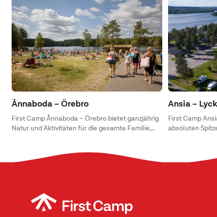
Ånnaboda – Örebro
Ansia – Lyc
First Camp Ånnaboda – Örebro bietet ganzjährig
First Camp Ansia
Natur und Aktivitäten für die gesamte Familie,
absoluten Spitz
mitsamt Disc-Golf, Mountainbike, Schwimmen,
ist ein richtige
bis hin zum Angeln und Lagerleben.
eigenem Strand 
die Kinder.