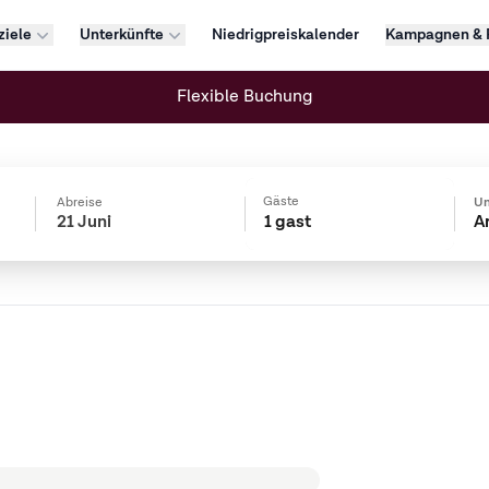
ziele
Unterkünfte
Niedrigpreiskalender
Kampagnen & 
Flexible Buchung
Gäste
Abreise
Un
1 gast
A