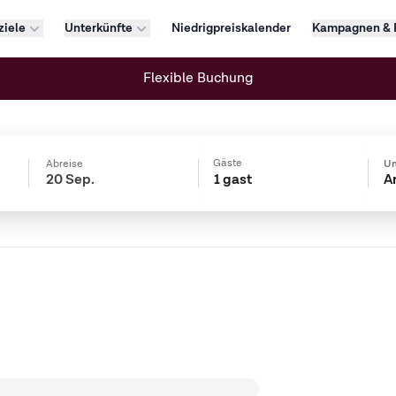
ziele
Unterkünfte
Niedrigpreiskalender
Kampagnen & 
Flexible Buchung
Gäste
Abreise
Un
1 gast
A